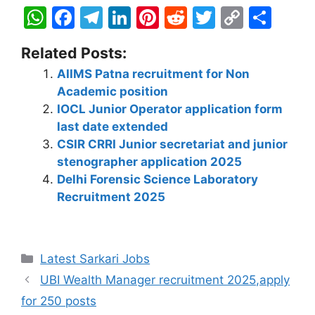
W
F
T
Li
Pi
R
T
C
S
h
a
el
n
nt
e
w
o
h
Related Posts:
at
c
e
k
er
d
itt
p
ar
AIIMS Patna recruitment for Non
s
e
gr
e
e
di
er
y
e
Academic position
A
b
a
dI
st
t
Li
IOCL Junior Operator application form
p
o
m
n
n
last date extended
CSIR CRRI Junior secretariat and junior
p
o
k
stenographer application 2025
k
Delhi Forensic Science Laboratory
Recruitment 2025
Latest Sarkari Jobs
UBI Wealth Manager recruitment 2025,apply
for 250 posts