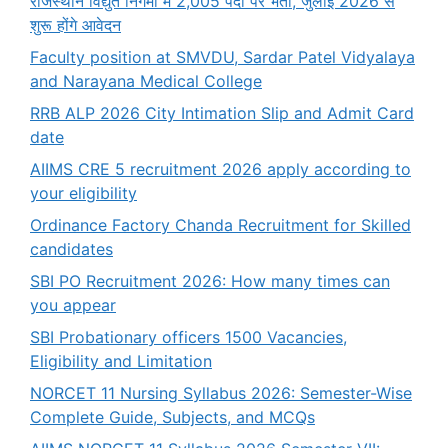
राजस्थान विद्युत निगमों में 2,005 पदों पर भर्ती, जुलाई 2026 से
शुरू होंगे आवेदन
Faculty position at SMVDU, Sardar Patel Vidyalaya
and Narayana Medical College
RRB ALP 2026 City Intimation Slip and Admit Card
date
AIIMS CRE 5 recruitment 2026 apply according to
your eligibility
Ordinance Factory Chanda Recruitment for Skilled
candidates
SBI PO Recruitment 2026: How many times can
you appear
SBI Probationary officers 1500 Vacancies,
Eligibility and Limitation
NORCET 11 Nursing Syllabus 2026: Semester-Wise
Complete Guide, Subjects, and MCQs