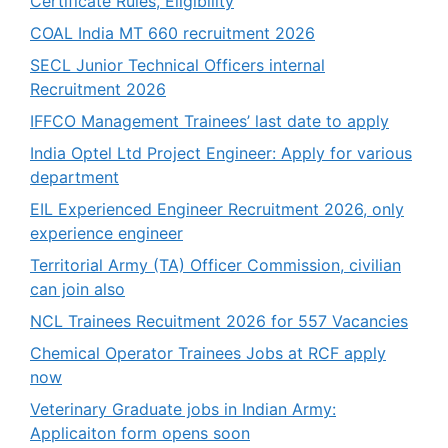
Certificate Rules, Eligibility
COAL India MT 660 recruitment 2026
SECL Junior Technical Officers internal
Recruitment 2026
IFFCO Management Trainees’ last date to apply
India Optel Ltd Project Engineer: Apply for various
department
EIL Experienced Engineer Recruitment 2026, only
experience engineer
Territorial Army (TA) Officer Commission, civilian
can join also
NCL Trainees Recuitment 2026 for 557 Vacancies
Chemical Operator Trainees Jobs at RCF apply
now
Veterinary Graduate jobs in Indian Army:
Applicaiton form opens soon