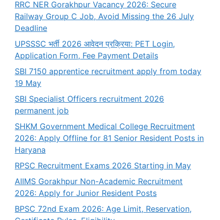
RRC NER Gorakhpur Vacancy 2026: Secure
Railway Group C Job, Avoid Missing the 26 July
Deadline
UPSSSC भर्ती 2026 आवेदन प्रक्रिया: PET Login,
Application Form, Fee Payment Details
SBI 7150 apprentice recruitment apply from today
19 May
SBI Specialist Officers recruitment 2026
permanent job
SHKM Government Medical College Recruitment
2026: Apply Offline for 81 Senior Resident Posts in
Haryana
RPSC Recruitment Exams 2026 Starting in May
AIIMS Gorakhpur Non-Academic Recruitment
2026: Apply for Junior Resident Posts
BPSC 72nd Exam 2026: Age Limit, Reservation,