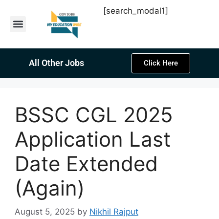
[search_modal1]
Latest Sarkari Jobs
Sarkari Result
Past Year Papers
Teacher Recruitment
Current Affairs
All Other Jobs
Click Here
BSSC CGL 2025
Application Last
Date Extended
(Again)
August 5, 2025
by
Nikhil Rajput