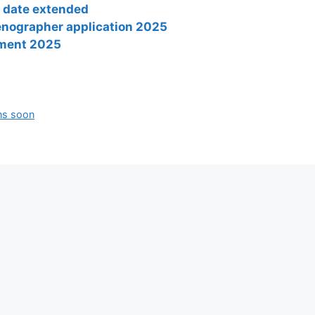
t date extended
tenographer application 2025
tment 2025
ns soon