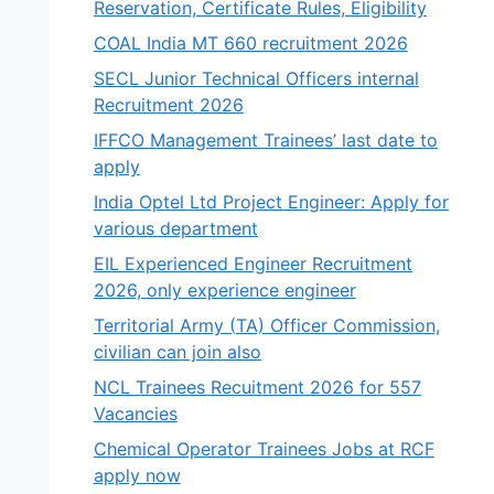
Reservation, Certificate Rules, Eligibility
COAL India MT 660 recruitment 2026
SECL Junior Technical Officers internal
Recruitment 2026
IFFCO Management Trainees’ last date to
apply
India Optel Ltd Project Engineer: Apply for
various department
EIL Experienced Engineer Recruitment
2026, only experience engineer
Territorial Army (TA) Officer Commission,
civilian can join also
NCL Trainees Recuitment 2026 for 557
Vacancies
Chemical Operator Trainees Jobs at RCF
apply now