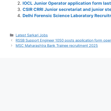
s
e
gr
e
e
di
er
y
e
IOCL Junior Operator application form las
A
b
a
dI
st
t
Li
CSIR CRRI Junior secretariat and junior s
p
o
m
n
n
Delhi Forensic Science Laboratory Recrui
p
o
k
k
Latest Sarkari Jobs
RSSB Support Engineer 1050 posts application form ope
MSC Maharashtra Bank Trainee recruitment 2025