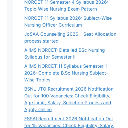
NORCET 11 Semester 4 Syllabus 2026:
Topic-Wise Nursing Exam Pattern
NORCET 11 Syllabus 2026: Subject-Wise
Nursing Officer Curriculum
JoSAA Counselling 2026 – Seat Allocation
process started
AIIMS NORCET: Detailed BSc Nursing
Syllabus for Semester II
AIIMS NORCET 11 Syllabus Semester 1
2026: Complete B.Sc Nursing Subject-
Wise Topics
BSNL JTO Recruitment 2026 Notification
Out for 100 Vacancies: Check Eligibility,
Age Limit, Salary, Selection Process and
Apply Online
FSSAI Recruitment 2026 Notification Out
for 15 Vacancies: Check Eligibility, Salary,