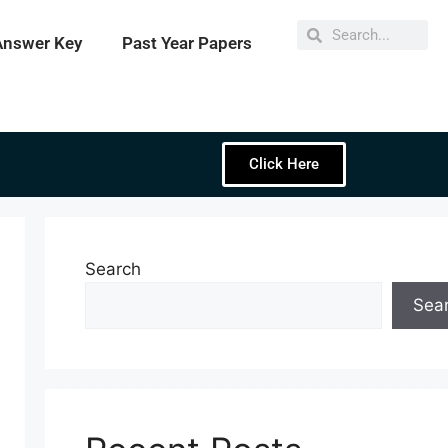
Answer Key
Past Year Papers
Click Here
Search
Sea