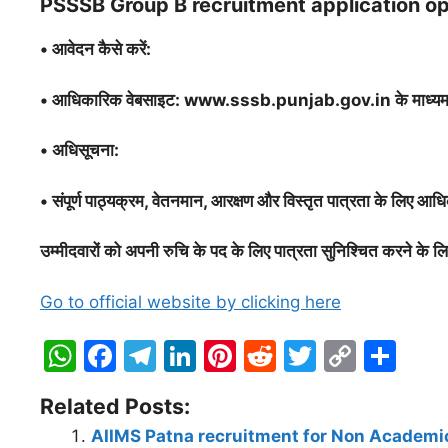
PSSSB Group B recruitment application o
•
आवेदन कैसे करें:
•
आधिकारिक वेबसाइट: www.sssb.punjab.gov.in के माध्यम 
•
अधिसूचना:
•
संपूर्ण पाठ्यक्रम, वेतनमान, आरक्षण और विस्तृत पात्रता के लिए 
उम्मीदवारों को अपनी रुचि के पद के लिए पात्रता सुनिश्चित करने के
Go to official website by clicking here
W
F
T
Li
Pi
R
T
C
S
h
a
el
n
nt
e
w
o
h
Related Posts:
at
c
e
k
er
d
itt
p
ar
AIIMS Patna recruitment for Non Academic