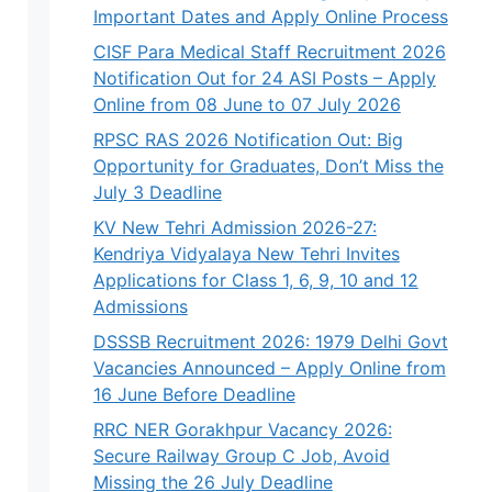
Important Dates and Apply Online Process
CISF Para Medical Staff Recruitment 2026
Notification Out for 24 ASI Posts – Apply
Online from 08 June to 07 July 2026
RPSC RAS 2026 Notification Out: Big
Opportunity for Graduates, Don’t Miss the
July 3 Deadline
KV New Tehri Admission 2026-27:
Kendriya Vidyalaya New Tehri Invites
Applications for Class 1, 6, 9, 10 and 12
Admissions
DSSSB Recruitment 2026: 1979 Delhi Govt
Vacancies Announced – Apply Online from
16 June Before Deadline
RRC NER Gorakhpur Vacancy 2026:
Secure Railway Group C Job, Avoid
Missing the 26 July Deadline