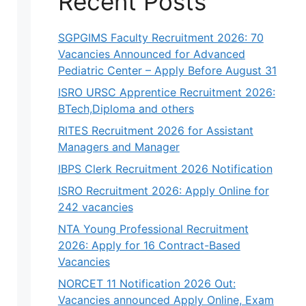
Recent Posts
SGPGIMS Faculty Recruitment 2026: 70
Vacancies Announced for Advanced
Pediatric Center – Apply Before August 31
ISRO URSC Apprentice Recruitment 2026:
BTech,Diploma and others
RITES Recruitment 2026 for Assistant
Managers and Manager
IBPS Clerk Recruitment 2026 Notification
ISRO Recruitment 2026: Apply Online for
242 vacancies
NTA Young Professional Recruitment
2026: Apply for 16 Contract-Based
Vacancies
NORCET 11 Notification 2026 Out:
Vacancies announced Apply Online, Exam