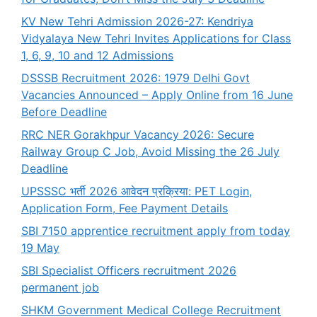
KV New Tehri Admission 2026-27: Kendriya
Vidyalaya New Tehri Invites Applications for Class
1, 6, 9, 10 and 12 Admissions
DSSSB Recruitment 2026: 1979 Delhi Govt
Vacancies Announced – Apply Online from 16 June
Before Deadline
RRC NER Gorakhpur Vacancy 2026: Secure
Railway Group C Job, Avoid Missing the 26 July
Deadline
UPSSSC भर्ती 2026 आवेदन प्रक्रिया: PET Login,
Application Form, Fee Payment Details
SBI 7150 apprentice recruitment apply from today
19 May
SBI Specialist Officers recruitment 2026
permanent job
SHKM Government Medical College Recruitment