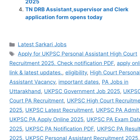
2025
k
TN DRB Assistant,supervisor and Clerk
application form opens today
Latest Sarkari Jobs
Apply for UKPSC Personal Assistant High Court
Recruitment 2025. Check notification PDF
,
apply onl
link & latest updates.
,
eligibility
,
High Court Persona
Assistant Vacancy
,
important dates
,
PA Jobs in
Uttarakhand
,
UKPSC Government Job 2025
,
UKPSC
Court PA Recruitment
,
UKPSC High Court Recruitme
2025
,
UKPSC Latest Recruitment
,
UKPSC PA Admit
UKPSC PA Apply Online 2025
,
UKPSC PA Exam Dat
2025
,
UKPSC PA Notification PDF
,
UKPSC PA Resul
2025
,
UKPSC Personal Assistant Recruitment 2025
,