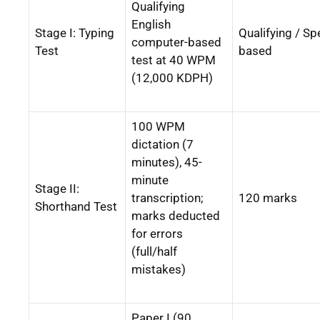
Qualifying
English
Stage I: Typing
Qualifying / Sp
computer-based
Test
based
test at 40 WPM
(12,000 KDPH)
100 WPM
dictation (7
minutes), 45-
minute
Stage II:
transcription;
120 marks
Shorthand Test
marks deducted
for errors
(full/half
mistakes)
Paper I (90