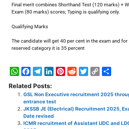
Final merit combines Shorthand Test (120 marks) + W
Exam (80 marks) scores; Typing is qualifying only.
Qualifying Marks
The candidate will get 40 per cent in the exam and for
reserved category it is 35 percent
W
F
T
Li
Pi
R
T
C
S
h
a
el
n
nt
e
w
o
h
Related Posts:
at
c
e
k
er
d
itt
p
ar
GSL Non Executive recruitment 2025 throu
s
e
gr
e
e
di
er
y
e
entrance test
A
b
a
dI
st
t
Li
JKSSB JE (Electrical) Recruitment 2025, E
p
o
m
n
n
Date revised
ICMR recruitment of Assistant UDC and LD
p
o
k