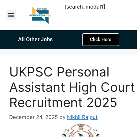
[search_modal1]
Latest Sarkari Jobs
Sarkari Result
Past Year Papers
Teacher Recruitment
Current Affairs
All Other Jobs
Click Here
UKPSC Personal
Assistant High Court
Recruitment 2025
December 24, 2025
by
Nikhil Rajput