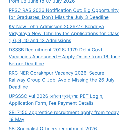
from 08 June to 07 July 2026
RPSC RAS 2026 Notification Out: Big Opportunity
for Graduates, Don’t Miss the July 3 Deadline
KV New Tehri Admission 2026-27: Kendriya
Vidyalaya New Tehri Invites Applications for Class
1, 6, 9, 10 and 12 Admissions
DSSSB Recruitment 2026: 1979 Delhi Govt
Vacancies Announced – Apply Online from 16 June
Before Deadline
RRC NER Gorakhpur Vacancy 2026: Secure
Railway Group C Job, Avoid Missing the 26 July
Deadline
UPSSSC भर्ती 2026 आवेदन प्रक्रिया: PET Login,
Application Form, Fee Payment Details
SBI 7150 apprentice recruitment apply from today
19 May
SBI Specialist Officers recruitment 2026