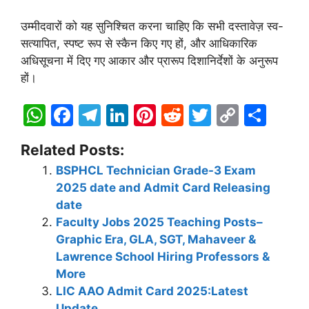
उम्मीदवारों को यह सुनिश्चित करना चाहिए कि सभी दस्तावेज़ स्व-
सत्यापित, स्पष्ट रूप से स्कैन किए गए हों, और आधिकारिक
अधिसूचना में दिए गए आकार और प्रारूप दिशानिर्देशों के अनुरूप
हों।
W
F
T
Li
Pi
R
T
C
S
h
a
el
n
nt
e
w
o
h
Related Posts:
at
c
e
k
er
d
itt
p
ar
BSPHCL Technician Grade-3 Exam
s
e
gr
e
e
di
er
y
e
2025 date and Admit Card Releasing
A
b
a
dI
st
t
Li
date
p
o
m
n
n
Faculty Jobs 2025 Teaching Posts–
Graphic Era, GLA, SGT, Mahaveer &
p
o
k
Lawrence School Hiring Professors &
k
More
LIC AAO Admit Card 2025:Latest
Update