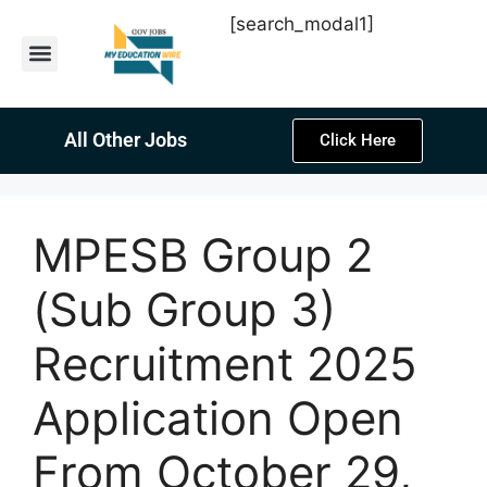
[search_modal1]
Latest Sarkari Jobs
Sarkari Result
Past Year Papers
Teacher Recruitment
Current Affairs
All Other Jobs
Click Here
MPESB Group 2
(Sub Group 3)
Recruitment 2025
Application Open
From October 29,