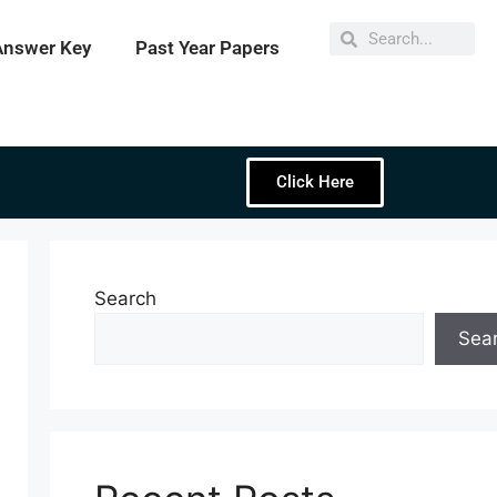
Answer Key
Past Year Papers
Click Here
Search
Sea