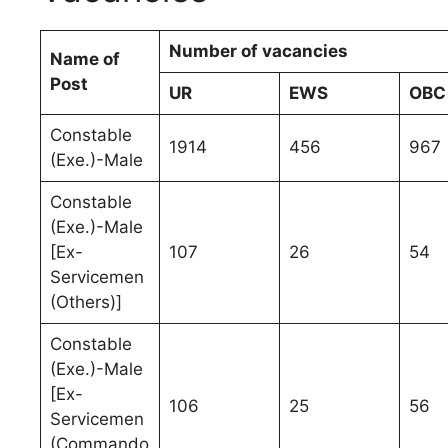
Number of vacancies
Name of
Post
UR
EWS
OBC
Constable
1914
456
967
(Exe.)-Male
Constable
(Exe.)-Male
[Ex-
107
26
54
Servicemen
(Others)]
Constable
(Exe.)-Male
[Ex-
106
25
56
Servicemen
(Commando