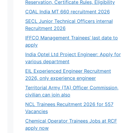
Reservation, Certificate Rules, Eligibility
COAL India MT 660 recruitment 2026
SECL Junior Technical Officers internal
Recruitment 2026
IFFCO Management Trainees’ last date to
apply
India Optel Ltd Project Engineer: Apply for
various department
EIL Experienced Engineer Recruitment
2026, only experience engineer
Territorial Army (TA) Officer Commission,
civilian can join also
NCL Trainees Recuitment 2026 for 557
Vacancies
Chemical Operator Trainees Jobs at RCF
apply now