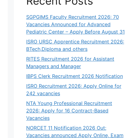
Recent Posts
SGPGIMS Faculty Recruitment 2026: 70
Vacancies Announced for Advanced
Pediatric Center – Apply Before August 31
ISRO URSC Apprentice Recruitment 2026:
BTech,Diploma and others
RITES Recruitment 2026 for Assistant
Managers and Manager
IBPS Clerk Recruitment 2026 Notification
ISRO Recruitment 2026: Apply Online for
242 vacancies
NTA Young Professional Recruitment
2026: Apply for 16 Contract-Based
Vacancies
NORCET 11 Notification 2026 Out:
Vacancies announced Apply Online, Exam