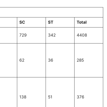
SC
ST
Total
729
342
4408
62
36
285
138
51
376