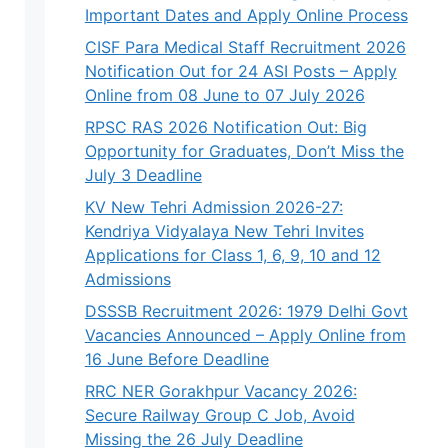
Important Dates and Apply Online Process
CISF Para Medical Staff Recruitment 2026
Notification Out for 24 ASI Posts – Apply
Online from 08 June to 07 July 2026
RPSC RAS 2026 Notification Out: Big
Opportunity for Graduates, Don’t Miss the
July 3 Deadline
KV New Tehri Admission 2026-27:
Kendriya Vidyalaya New Tehri Invites
Applications for Class 1, 6, 9, 10 and 12
Admissions
DSSSB Recruitment 2026: 1979 Delhi Govt
Vacancies Announced – Apply Online from
16 June Before Deadline
RRC NER Gorakhpur Vacancy 2026:
Secure Railway Group C Job, Avoid
Missing the 26 July Deadline