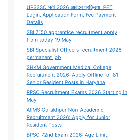
UPSSSC भर्ती 2026 आवेदन प्रक्रिया: PET
Login, Application Form, Fee Payment
Details
SBI 7150 apprentice recruitment apply
from today 19 May
SBI Specialist Officers recruitment 2026
permanent job
SHKM Government Medical College
Recruitment 2026: Apply Offline for 81
Senior Resident Posts in Haryana
RPSC Recruitment Exams 2026 Starting in
May
AIIMS Gorakhpur Non-Academic
Recruitment 2026: Apply for Junior
Resident Posts
BPSC 72nd Exam 2026: Age Limit,