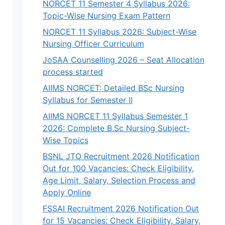
NORCET 11 Semester 4 Syllabus 2026:
Topic-Wise Nursing Exam Pattern
NORCET 11 Syllabus 2026: Subject-Wise
Nursing Officer Curriculum
JoSAA Counselling 2026 – Seat Allocation
process started
AIIMS NORCET: Detailed BSc Nursing
Syllabus for Semester II
AIIMS NORCET 11 Syllabus Semester 1
2026: Complete B.Sc Nursing Subject-
Wise Topics
BSNL JTO Recruitment 2026 Notification
Out for 100 Vacancies: Check Eligibility,
Age Limit, Salary, Selection Process and
Apply Online
FSSAI Recruitment 2026 Notification Out
for 15 Vacancies: Check Eligibility, Salary,