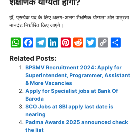
शैक्षणिक योग्यता होगी?
हाँ, प्रत्येक पद के लिए अलग-अलग शैक्षणिक योग्यता और पात्रता
मानदंड निर्धारित किए जाएंगे।
W
F
T
Li
Pi
R
T
C
S
h
a
el
n
nt
e
w
o
h
Related Posts:
at
c
e
k
er
d
itt
p
ar
BPSMV Recruitment 2024: Apply for
s
e
gr
e
e
di
er
y
e
Superintendent, Programmer, Assistant
A
b
a
dI
st
t
Li
& More Vacancies
p
o
m
n
n
Apply for Specialist jobs at Bank Of
Baroda
p
o
k
SCO Jobs at SBI apply last date is
k
nearing
Padma Awards 2025 announced check
the list