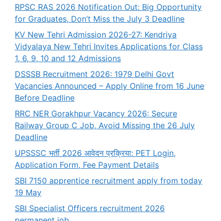
RPSC RAS 2026 Notification Out: Big Opportunity
for Graduates, Don’t Miss the July 3 Deadline
KV New Tehri Admission 2026-27: Kendriya
Vidyalaya New Tehri Invites Applications for Class
1, 6, 9, 10 and 12 Admissions
DSSSB Recruitment 2026: 1979 Delhi Govt
Vacancies Announced – Apply Online from 16 June
Before Deadline
RRC NER Gorakhpur Vacancy 2026: Secure
Railway Group C Job, Avoid Missing the 26 July
Deadline
UPSSSC भर्ती 2026 आवेदन प्रक्रिया: PET Login,
Application Form, Fee Payment Details
SBI 7150 apprentice recruitment apply from today
19 May
SBI Specialist Officers recruitment 2026
permanent job